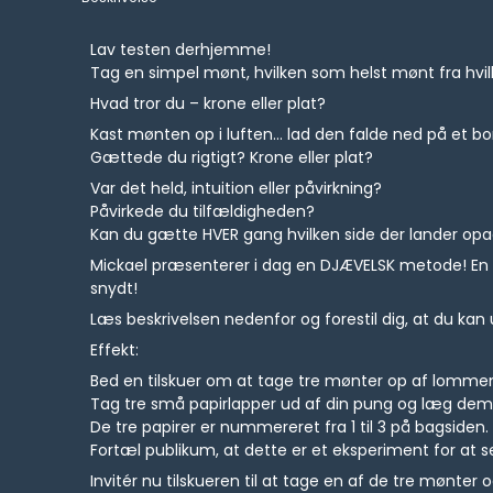
Lav testen derhjemme!
Tag en simpel mønt, hvilken som helst mønt fra hvil
Hvad tror du – krone eller plat?
Kast mønten op i luften... lad den falde ned på et b
Gættede du rigtigt? Krone eller plat?
Var det held, intuition eller påvirkning?
Påvirkede du tilfældigheden?
Kan du gætte HVER gang hvilken side der lander op
Mickael præsenterer i dag en DJÆVELSK metode! En me
snydt!
Læs beskrivelsen nedenfor og forestil dig, at du kan
Effekt:
Bed en tilskuer om at tage tre mønter op af lommen
Tag tre små papirlapper ud af din pung og læg dem
De tre papirer er nummereret fra 1 til 3 på bagsiden.
Fortæl publikum, at dette er et eksperiment for at se, 
Invitér nu tilskueren til at tage en af de tre mønter 