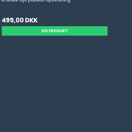
 vil skabe dyb publikumspåvirkning.
495,00 DKK
VIS PRODUKT