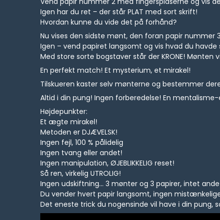
Vend papir nummer 2 med fingerspidserne og vis de
Igen har du ret – der står PLAT med sort skrift!
Hvordan kunne du vide det på forhånd?
Nu vises den sidste mønt, den foran papir nummer 3
Igen – vend papiret langsomt og vis hvad du havde 
Med store sorte bogstaver står der KRONE! Mønten vis
En perfekt match! Et mysterium, et mirakel!
Tilskueren kaster selv mønterne og bestemmer deres 
Altid i din pung! Ingen forberedelse! En mentalisme
Højdepunkter:
Et ægte mirakel!
Metoden er DJÆVELSK!
Ingen fejl, 100 % pålidelig
Ingen tvang eller andet!
Ingen manipulation, ØJEBLIKKELIG reset!
Så ren, virkelig UTROLIG!
Ingen udskiftning... 3 mønter og 3 papirer, intet ande
Du vender hvert papir langsomt, ingen mistænkelig
Det eneste trick du nogensinde vil have i din pung,