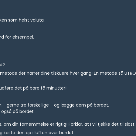
ken som helst valuta.
ord for eksempel.
ad?
tode der narrer dine tilskuere hver gang! En metode så UTROLIG,
 udføre det på bare få minutter!
 – gerne tre forskellige – og lægge dem på bordet.
 også på bordet.
om din fornemmelse er rigtig! Forklar, at I vil tjekke det til sidst.
og kaste den op i luften over bordet.