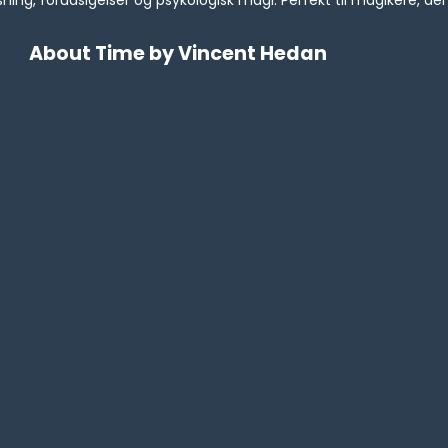
g, forudsigelser og psykologisk magi. Perfekt til magikere, der
About Time by Vincent Hedan