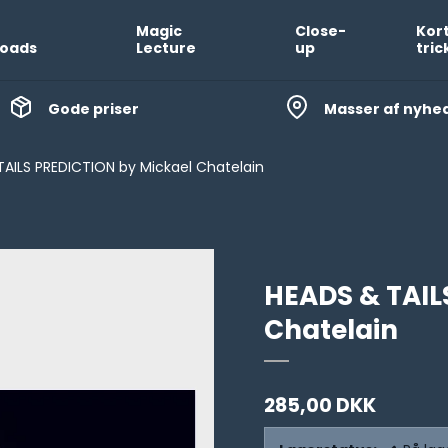
Magic
Close-
Kor
oads
Lecture
up
tric
Gode priser
Masser af nyhe
AILS PREDICTION by Mickael Chatelain
HEADS & TAIL
Chatelain
285,00 DKK