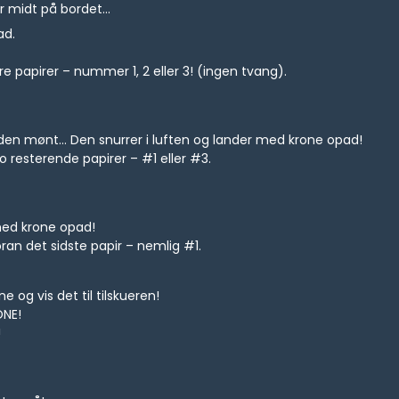
r midt på bordet...
ad.
papirer – nummer 1, 2 eller 3! (ingen tvang).
den mønt... Den snurrer i luften og lander med krone opad!
 resterende papirer – #1 eller #3.
med krone opad!
n det sidste papir – nemlig #1.
og vis det til tilskueren!
ONE!
!