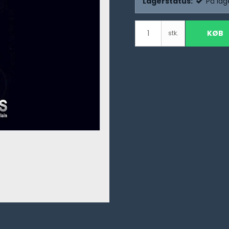
Lagerstatus:
På lag
KØB
stk.