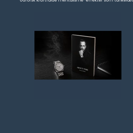
Udforsk kraftfulde mentalisme-effekter som tankelæsnin