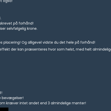
t også!
.
skrevet på forhånd!
er selvfølgelig krone.
placering! Og alligevel vidste du det hele på forhånd!
-effekt der kan præsenteres hvor som helst, med helt almindeli
t!
e bevægelser!
 som kræver intet andet end 3 almindelige mønter!