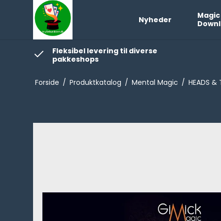
Magic
Nyheder
Downl
Fleksibel levering til diverse
pakkeshops
Forside
/
Produktkatalog
/
Mental Magic
/
HEADS & T