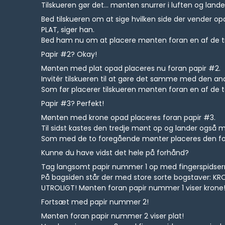
Tilskueren gør det... mønten snurrer i luften og lande
Bed tilskueren om at sige hvilken side der vender op
PLAT, siger han.
Bed ham nu om at placere mønten foran en af de tre 
Papir #2? Okay!
Mønten med plat opad placeres nu foran papir #2.
Invitér tilskueren til at gøre det samme med den an
Som før placerer tilskueren mønten foran en af de to
Papir #3? Perfekt!
Mønten med krone opad placeres foran papir #3.
Til sidst kastes den tredje mønt op og lander også 
Som med de to foregående mønter placeres den fora
Kunne du have vidst det hele på forhånd?
Tag langsomt papir nummer 1 op med fingerspidserne 
På bagsiden står der med store sorte bogstaver: KR
UTROLIGT! Mønten foran papir nummer 1 viser krone
Fortsæt med papir nummer 2!
Mønten foran papir nummer 2 viser plat!