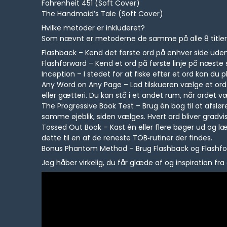
Fahrenheit 451 (Soft Cover)
The Handmaid’s Tale (Soft Cover)
Hvilke metoder er inkluderet?
Som nævnt er metoderne de samme på alle 8 titler. 
Flashback – Kend det første ord på enhver side uden a
Flashforward – Kend et ord på første linje på næste s
Inception – I stedet for at fiske efter et ord kan du pl
Any Word on Any Page – Lad tilskueren vælge et ord
eller gætteri. Du kan stå i et andet rum, når ordet v
The Progressive Book Test – Brug én bog til at afsløre
samme øjeblik, siden vælges. Hvert ord bliver gradvi
Tossed Out Book – Kast én eller flere bøger ud og læ
dette til en af de reneste TOB‑rutiner der findes.
Bonus Phantom Method – Brug Flashback og Flashforw
Jeg håber virkelig, du får glæde af og inspiration fra