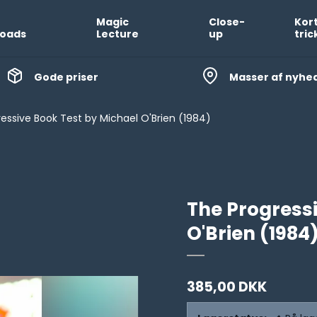
Magic
Close-
Kor
oads
Lecture
up
tric
Gode priser
Masser af nyhe
essive Book Test by Michael O'Brien (1984)
The Progress
O'Brien (1984
385,00 DKK