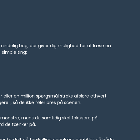
lmindelig bog, der giver dig mulighed for at læse en
simple ting:
 eller en million spørgsmål straks afsløre ethvert
ere i, så de ikke føler pres på scenen.
r mønstre, mens du samtidig skal fokusere på
ord de tænker på.
ioner fordelt på forskellige populære bogtitler, så både