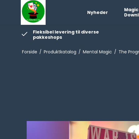
Magic
Nyheder
Downl
Fleksibel levering til diverse
pakkeshops
Forside
/
Produktkatalog
/
Mental Magic
/
The Progr