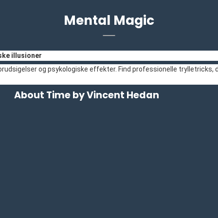
Mental Magic
ke illusioner
udsigelser og psykologiske effekter. Find professionelle trylletricks,
About Time by Vincent Hedan