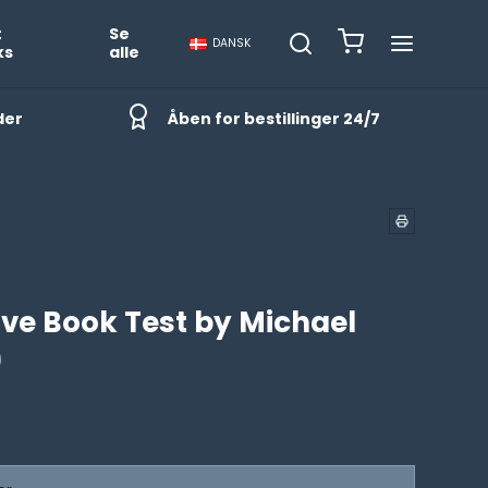
t
Se
DANSK
ks
alle
der
Åben for bestillinger 24/7
ive Book Test by Michael
)