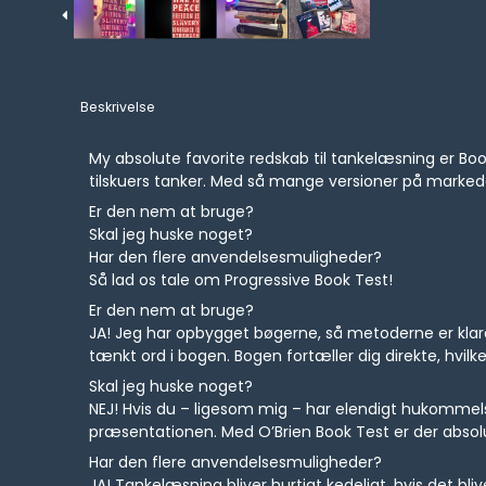
Beskrivelse
My absolute favorite redskab til tankelæsning er Boo
tilskuers tanker. Med så mange versioner på marked
Er den nem at bruge?
Skal jeg huske noget?
Har den flere anvendelsesmuligheder?
Så lad os tale om Progressive Book Test!
Er den nem at bruge?
JA! Jeg har opbygget bøgerne, så metoderne er klare o
tænkt ord i bogen. Bogen fortæller dig direkte, hvilke
Skal jeg huske noget?
NEJ! Hvis du – ligesom mig – har elendigt hukommels
præsentationen. Med O’Brien Book Test er der absolu
Har den flere anvendelsesmuligheder?
JA! Tankelæsning bliver hurtigt kedeligt, hvis det bliv