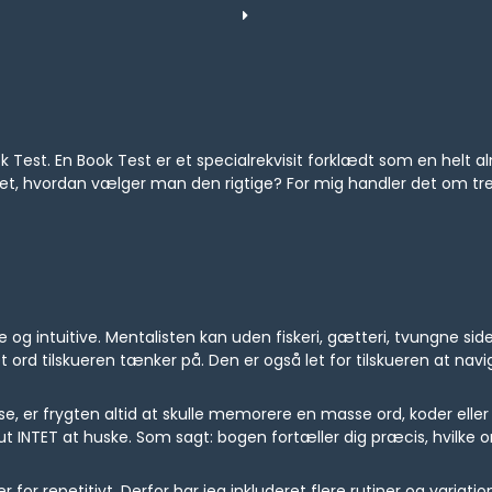
k Test. En Book Test er et specialrekvisit forklædt som en helt a
et, hvordan vælger man den rigtige? For mig handler det om tre 
g intuitive. Mentalisten kan uden fiskeri, gætteri, tvungne sider
t ord tilskueren tænker på. Den er også let for tilskueren at navig
e, er frygten altid at skulle memorere en masse ord, koder elle
t INTET at huske. Som sagt: bogen fortæller dig præcis, hvilke 
er for repetitivt. Derfor har jeg inkluderet flere rutiner og variat