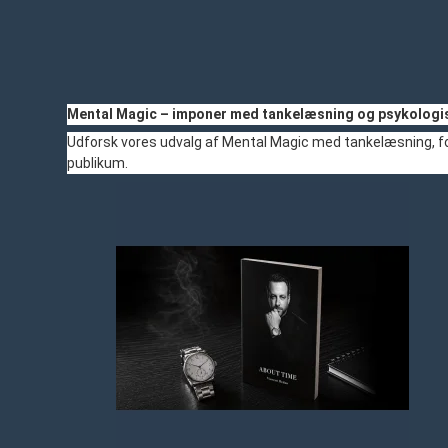
Mental Magic – imponer med tankelæsning og psykologis
Udforsk vores udvalg af Mental Magic med tankelæsning, for
publikum.