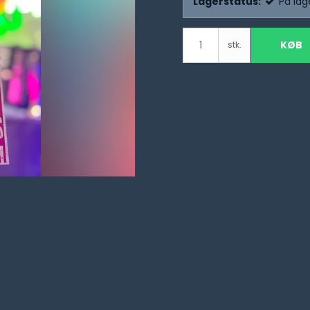
Lagerstatus:
På lag
KØB
stk.