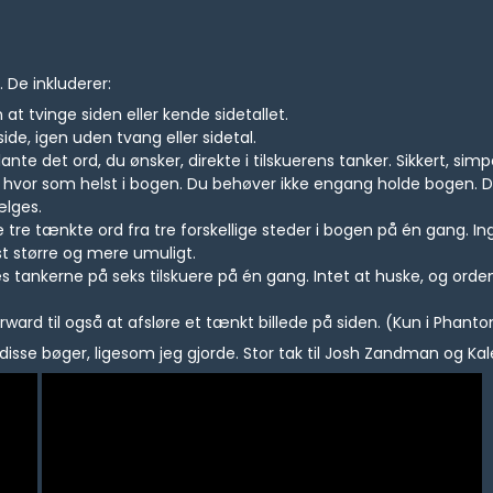
De inkluderer:
t tvinge siden eller kende sidetallet.
ide, igen uden tvang eller sidetal.
ante det ord, du ønsker, direkte i tilskuerens tanker. Sikkert, simp
 hvor som helst i bogen. Du behøver ikke engang holde bogen. De
ælges.
 tre tænkte ord fra tre forskellige steder i bogen på én gang. Ingen
st større og mere umuligt.
s tankerne på seks tilskuere på én gang. Intet at huske, og orde
ard til også at afsløre et tænkt billede på siden. (Kun i Phan
 disse bøger, ligesom jeg gjorde. Stor tak til Josh Zandman og Kal