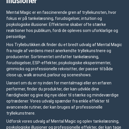
illusioner
Mental Magic er en fascinerende gren af tryllekunsten, hvor
fokus er på tankelæsning, forudsigelser, intuition og
psykologiske illusioner. Effekterne skaber ofte stærke
reaktioner hos publikum, fordi de opleves som uforklarlige og
personlige.
Hos
Tryllebutikken.dk
finder du et bredt udvalg af Mental Magic
fra nogle af verdens mest anerkendte tryllekunstnere og
producenter. Sortimentet omfatter tankelæsning,
forudsigelser, ESP-effekter, psykologiske eksperimenter,
gimmicks og professionelle rekvisitter, der passer til både
close up, walk around, parlour og sceneshows.
Uanset om du er ny inden for mentalmagi eller en erfaren
performer, finder du produkter, der kan udvikle dine
færdigheder og give dig nye idéer til stærke og mindeværdige
optrædener. Vores udvalg spænder fra enkle effekter til
avancerede rutiner, der kan bruges af professionelle
tryllekunstnere.
Udforsk vores udvalg af Mental Magic og oplev tankelæsning,
psykologiske illusioner og professionelle effekter, der kan tage