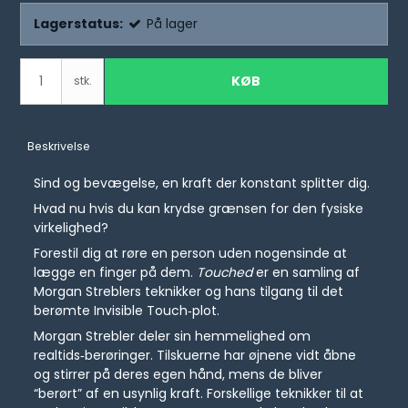
Lagerstatus:
På lager
KØB
stk.
Beskrivelse
Sind og bevægelse, en kraft der konstant splitter dig.
Hvad nu hvis du kan krydse grænsen for den fysiske
virkelighed?
Forestil dig at røre en person uden nogensinde at
lægge en finger på dem.
Touched
er en samling af
Morgan Streblers teknikker og hans tilgang til det
berømte Invisible Touch‑plot.
Morgan Strebler deler sin hemmelighed om
realtids‑berøringer. Tilskuerne har øjnene vidt åbne
og stirrer på deres egen hånd, mens de bliver
“berørt” af en usynlig kraft. Forskellige teknikker til at