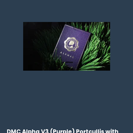
DMC Alpha V3 (Purple) Portcullis with