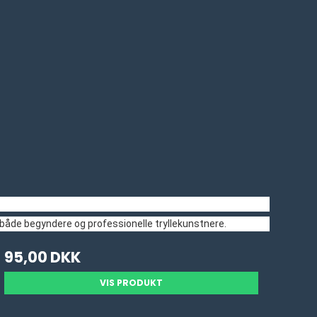
s af både begyndere og professionelle tryllekunstnere.
95,00 DKK
VIS PRODUKT