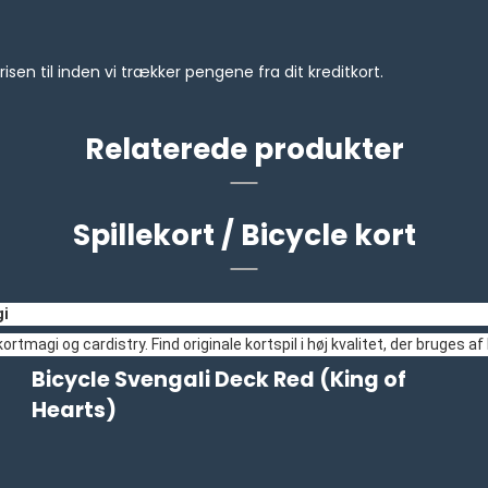
prisen til inden vi trækker pengene fra dit kreditkort.
Relaterede produkter
Spillekort / Bicycle kort
gi
, kortmagi og cardistry. Find originale kortspil i høj kvalitet, der bruge
Bicycle Svengali Deck Red (King of
Hearts)