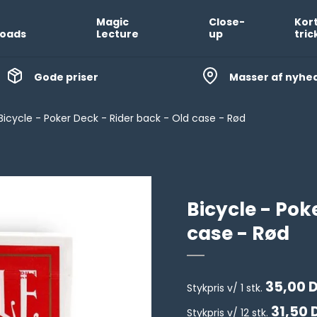
Magic
Close-
Kor
oads
Lecture
up
tric
Gode priser
Masser af nyhe
Bicycle - Poker Deck - Rider back - Old case - Rød
Bicycle - Pok
case - Rød
35,00 
Stykpris v/ 1 stk.
31,50 
Stykpris v/ 12 stk.