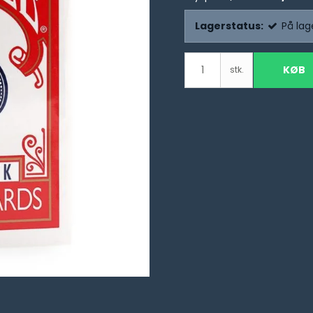
Lagerstatus:
På lag
KØB
stk.