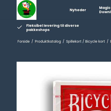
Magic
Nyheder
Downl
Fleksibel levering til diverse
pakkeshops
Forside
/
Produktkatalog
/
Spillekort / Bicycle kort
/