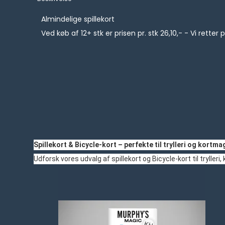
Almindelige spillekort
Ved køb af 12+ stk er prisen pr. stk 26,10,- - Vi retter 
Spillekort & Bicycle-kort – perfekte til trylleri og kortma
Udforsk vores udvalg af spillekort og Bicycle-kort til trylleri