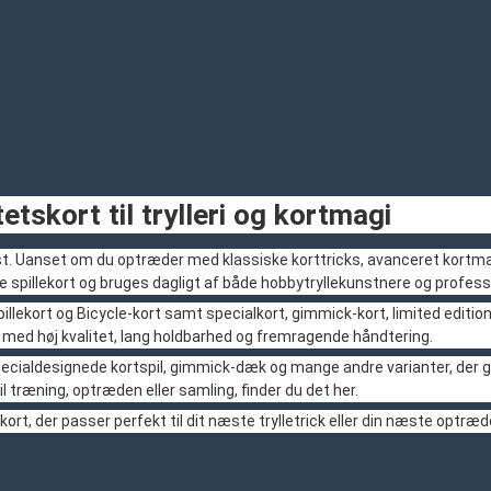
etskort til trylleri og kortmagi
unst. Uanset om du optræder med klassiske korttricks, avanceret kortmagi
e spillekort og bruges dagligt af både hobbytryllekunstnere og profess
pillekort og Bicycle-kort samt specialkort, gimmick-kort, limited editions
t med høj kvalitet, lang holdbarhed og fremragende håndtering.
pecialdesignede kortspil, gimmick-dæk og mange andre varianter, der g
il træning, optræden eller samling, finder du det her.
kort, der passer perfekt til dit næste trylletrick eller din næste optræd