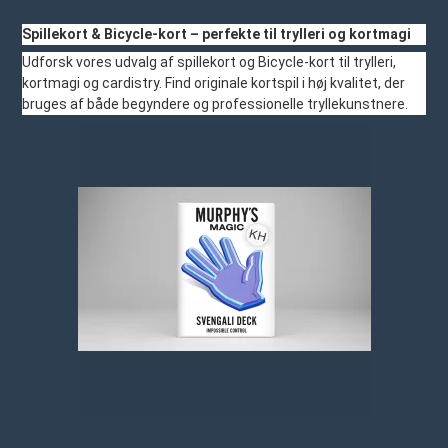
Spillekort & Bicycle-kort – perfekte til trylleri og kortmagi
Udforsk vores udvalg af spillekort og Bicycle-kort til trylleri,
kortmagi og cardistry. Find originale kortspil i høj kvalitet, der
bruges af både begyndere og professionelle tryllekunstnere.