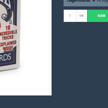
Lagerstatus:
På lag
KØB
stk.