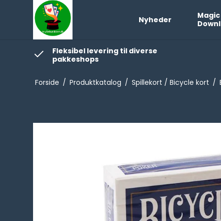
Magic
Nyheder
Downl
Fleksibel levering til diverse
pakkeshops
Forside
/
Produktkatalog
/
Spillekort / Bicycle kort
/