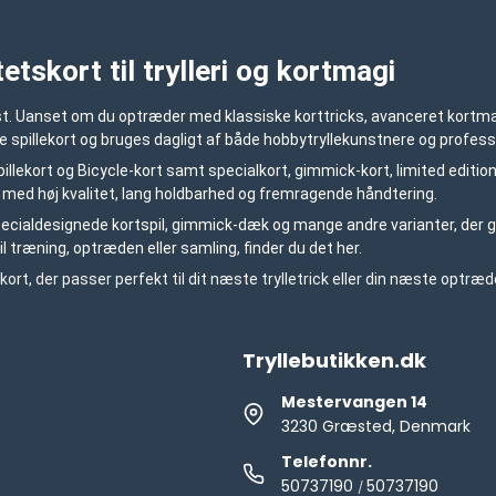
etskort til trylleri og kortmagi
unst. Uanset om du optræder med klassiske korttricks, avanceret kortmagi
e spillekort og bruges dagligt af både hobbytryllekunstnere og profess
pillekort og Bicycle-kort samt specialkort, gimmick-kort, limited editions
t med høj kvalitet, lang holdbarhed og fremragende håndtering.
pecialdesignede kortspil, gimmick-dæk og mange andre varianter, der g
il træning, optræden eller samling, finder du det her.
kort, der passer perfekt til dit næste trylletrick eller din næste optræd
Tryllebutikken.dk
Mestervangen 14
3230 Græsted, Denmark
Telefonnr.
50737190
50737190
/