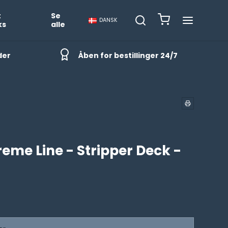
t
Se
DANSK
ks
alle
der
Åben for bestillinger 24/7
reme Line - Stripper Deck -