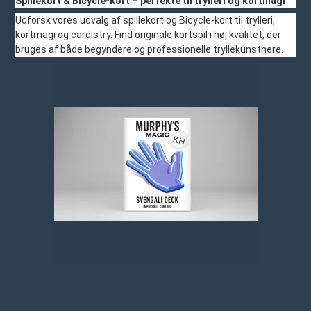
Spillekort & Bicycle-kort – perfekte til trylleri og kortmagi
Udforsk vores udvalg af spillekort og Bicycle-kort til trylleri,
kortmagi og cardistry. Find originale kortspil i høj kvalitet, der
bruges af både begyndere og professionelle tryllekunstnere.