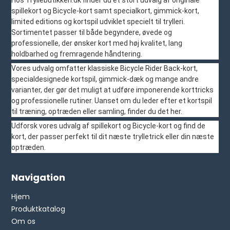
Hos Tryllebutikken.dk finder du et stort udvalg af originale
spillekort og Bicycle-kort samt specialkort, gimmick-kort,
limited editions og kortspil udviklet specielt til trylleri.
Sortimentet passer til både begyndere, øvede og
professionelle, der ønsker kort med høj kvalitet, lang
holdbarhed og fremragende håndtering.
Vores udvalg omfatter klassiske Bicycle Rider Back-kort,
specialdesignede kortspil, gimmick-dæk og mange andre
varianter, der gør det muligt at udføre imponerende korttricks
og professionelle rutiner. Uanset om du leder efter et kortspil
til træning, optræden eller samling, finder du det her.
Udforsk vores udvalg af spillekort og Bicycle-kort og find de
kort, der passer perfekt til dit næste trylletrick eller din næste
optræden.
Navigation
Hjem
Produktkatalog
Om os