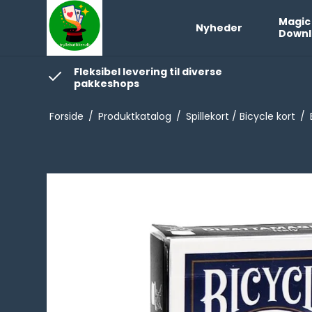
Magic
Nyheder
Downl
Fleksibel levering til diverse
pakkeshops
Forside
/
Produktkatalog
/
Spillekort / Bicycle kort
/