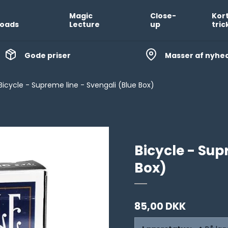
Magic
Close-
Kor
oads
Lecture
up
tric
Gode priser
Masser af nyhe
Bicycle - Supreme line - Svengali (Blue Box)
Bicycle - Sup
Box)
85,00 DKK