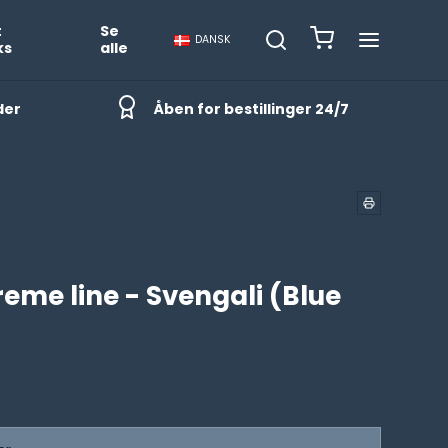
t
Se
DANSK
ks
alle
der
Åben for bestillinger 24/7
reme line - Svengali (Blue