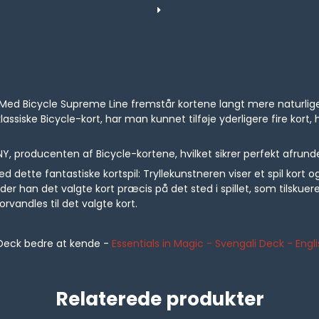
. Med Bicycle Supreme Line fremstår kortene langt mere naturlige 
iske Bicycle-kort, har man kunnet tilføje yderligere fire kort, h
NY, producenten af Bicycle-kortene, hvilket sikrer perfekt afrund
dette fantastiske kortspil: Tryllekunstneren viser et spil kort og
finder han det valgte kort præcis på det sted i spillet, som tilsk
vandles til det valgte kort.
Deck bedre at kende -
Essentials in Magic - Svengali Deck - En
Relaterede produkter