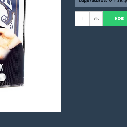
Lagerstatus:
På lag
KØB
stk.