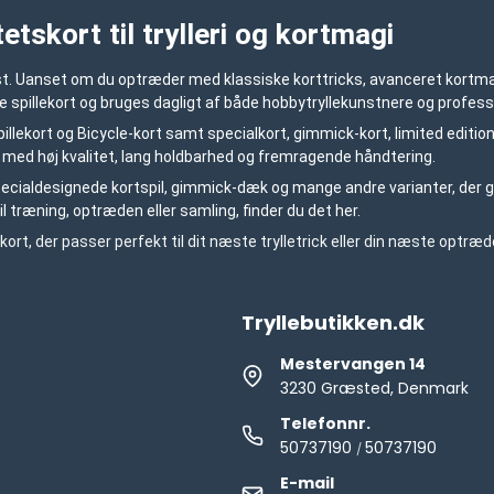
etskort til trylleri og kortmagi
unst. Uanset om du optræder med klassiske korttricks, avanceret kortmagi
e spillekort og bruges dagligt af både hobbytryllekunstnere og profess
pillekort og Bicycle-kort samt specialkort, gimmick-kort, limited editions
t med høj kvalitet, lang holdbarhed og fremragende håndtering.
pecialdesignede kortspil, gimmick-dæk og mange andre varianter, der g
il træning, optræden eller samling, finder du det her.
kort, der passer perfekt til dit næste trylletrick eller din næste optræd
Tryllebutikken.dk
Mestervangen 14
3230 Græsted, Denmark
Telefonnr.
50737190
50737190
/
E-mail