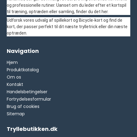
og professionelle rutiner. Uanset om du leder efter et kortspil
til træning, optræden eller samling, finder du det her.
Udforsk vores udvalg af spillekort og Bicycle-kort og find de
kort, der passer perfekt til dit næste trylletrick eller din næste
optræden.
Navigation
Hjem
Produktkatalog
Om os
Kontakt
Handelsbetingelser
Fortrydelsesformular
Brug af cookies
Sitemap
Tryllebutikken.dk