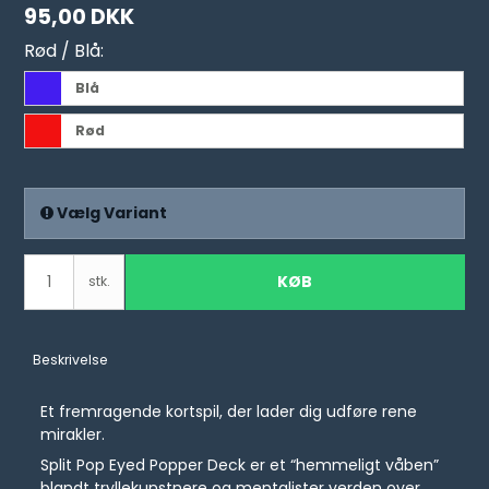
95,00 DKK
Rød / Blå:
Blå
Rød
Vælg Variant
KØB
stk.
Beskrivelse
Et fremragende kortspil, der lader dig udføre rene
mirakler.
Split Pop Eyed Popper Deck er et “hemmeligt våben”
blandt tryllekunstnere og mentalister verden over.