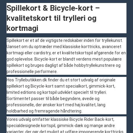
Spillekort & Bicycle-kort –
kvalitetskort til trylleri og
kortmagi
Spillekort er et af de vigtigste redskaber inden for tryllekunst.
Uanset om du optræder med klassiske korttricks, avanceret
kortmagi eller cardistry, er et kvalitetskortspil afgørende for en
god oplevelse. Bicycle-kort er blandt verdens mest populære
spillekort og bruges dagligt af både hobbytryllekunstnere og
professionelle performere.
Hos Tryllebutikken.dk finder du et stort udvalg af originale
spillekort og Bicycle-kort samt specialkort, gimmick-kort,
limited editions og kortspil udviklet specielt til trylleri.
Sortimentet passer til både begyndere, øvede og
professionelle, der ønsker kort med høj kvalitet, lang
holdbarhed og fremragende håndtering.
Vores udvalg omfatter klassiske Bicycle Rider Back-kort,
specialdesignede kortspil, gimmick-dæk og mange andre
varianter, der gør det muligt at udføre imponerende korttricks