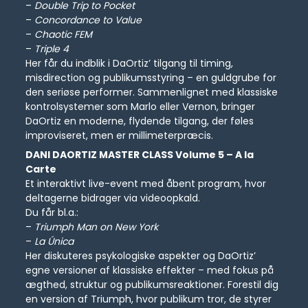
–
Double Trip to Pocket
–
Concordance to Value
–
Chaotic FEM
–
Triple 4
Her får du indblik i DaOrtiz’ tilgang til timing,
misdirection og publikumsstyring – en guldgrube for
den seriøse performer. Sammenlignet med klassiske
kontrolsystemer som Marlo eller Vernon, bringer
DaOrtiz en moderne, flydende tilgang, der føles
improviseret, men er millimeterpræcis.
DANI DAORTIZ MASTER CLASS Volume 5 – A la
Carte
Et interaktivt live-event med åbent program, hvor
deltagerne bidrager via videoopkald.
Du får bl.a.:
–
Triumph Man on New York
–
La Única
Her diskuteres psykologiske aspekter og DaOrtiz’
egne versioner af klassiske effekter – med fokus på
ægthed, struktur og publikumsreaktioner. Forestil dig
en version af Triumph, hvor publikum tror, de styrer