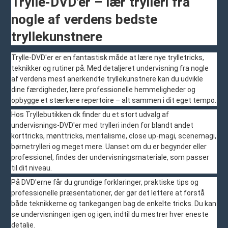
Trylle-DVD'er – lær trylleri fra
nogle af verdens bedste
tryllekunstnere
Trylle-DVD'er er en fantastisk måde at lære nye trylletricks,
teknikker og rutiner på. Med detaljeret undervisning fra nogle
af verdens mest anerkendte tryllekunstnere kan du udvikle
dine færdigheder, lære professionelle hemmeligheder og
opbygge et stærkere repertoire – alt sammen i dit eget tempo.
Hos Tryllebutikken.dk finder du et stort udvalg af
undervisnings-DVD'er med trylleri inden for blandt andet
korttricks, mønttricks, mentalisme, close up-magi, scenemagi,
børnetrylleri og meget mere. Uanset om du er begynder eller
professionel, findes der undervisningsmateriale, som passer
til dit niveau.
På DVD'erne får du grundige forklaringer, praktiske tips og
professionelle præsentationer, der gør det lettere at forstå
både teknikkerne og tankegangen bag de enkelte tricks. Du kan
se undervisningen igen og igen, indtil du mestrer hver eneste
detalje.