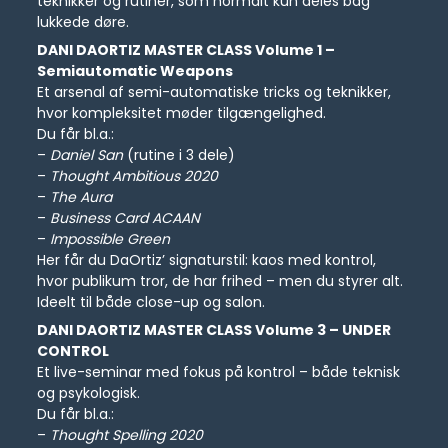
teknikker og rutiner, som normalt kun deles bag
lukkede døre.
DANI DAORTIZ MASTER CLASS Volume 1 –
Semiautomatic Weapons
Et arsenal af semi-automatiske tricks og teknikker,
hvor kompleksitet møder tilgængelighed.
Du får bl.a.:
–
Daniel San
(rutine i 3 dele)
–
Thought Ambitious 2020
–
The Aura
–
Business Card ACAAN
–
Impossible Green
Her får du DaOrtiz’ signaturstil: kaos med kontrol,
hvor publikum tror, de har frihed – men du styrer alt.
Ideelt til både close-up og salon.
DANI DAORTIZ MASTER CLASS Volume 3 – UNDER
CONTROL
Et live-seminar med fokus på kontrol – både teknisk
og psykologisk.
Du får bl.a.:
–
Thought Spelling 2020