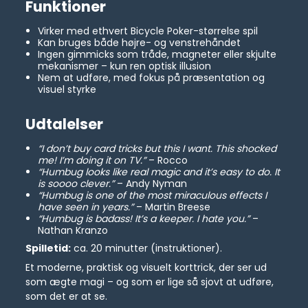
Funktioner
Virker med ethvert Bicycle Poker-størrelse spil
Kan bruges både højre- og venstrehåndet
Ingen gimmicks som tråde, magneter eller skjulte
mekanismer – kun ren optisk illusion
Nem at udføre, med fokus på præsentation og
visuel styrke
Udtalelser
“I don’t buy card tricks but this I want. This shocked
me! I’m doing it on TV.”
– Rocco
“Humbug looks like real magic and it’s easy to do. It
is soooo clever.”
– Andy Nyman
“Humbug is one of the most miraculous effects I
have seen in years.”
– Martin Breese
“Humbug is badass! It’s a keeper. I hate you.”
–
Nathan Kranzo
Spilletid:
ca. 20 minutter (instruktioner).
Et moderne, praktisk og visuelt korttrick, der ser ud
som ægte magi – og som er lige så sjovt at udføre,
som det er at se.