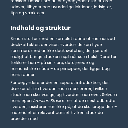
redskab. Uanset om du er nybegynder eller erfaren
udøver, tilbyder han uvurderlige lektioner, indsigter,
tips og værktøjer.
Indhold og struktur
Simon starter med en komplet rutine af memorized
deck-effekter, der viser, hvordan de kan flyde
sammen, med unikke deck switches, der gør det
muligt at bringe stacken i spil når som helst. Derefter
forklarer han – på sin klare, detaljerede og
humoristiske måde – de principper, der ligger bag
hans rutiner.
For begyndere er der en separat introduktion, der
dækker alt fra hvordan man memorerer, hvilken
stack man skal vælge, og hvordan man øver. Selvom
hans egen
Aronson Stack
er en af de mest udbredte
i verden, insisterer han ikke på, at du skal bruge den –
materialet er relevant uanset hvilken stack du
arbejder med.