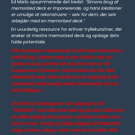
Ed Marlo opsummerede det bedst:
“Simons brug af
memorized deck er imponerende, og hans lokationer
er umulige at rekonstruere – selv for dem, der selv
arbejder med en memorized deck.”
En uvurderlig ressource for enhver tryllekunstner, der
ønsker at mestre memorized deck og opdage dets
fulde potentiale.
Når du køber et download vil der blive tilsendt en
mail til dig, i denne mail er der et link som du
trykker på og skriver din mail ind som er dit
brugernavn fremover, samt koden du har fået
tilsendt på mail, efter dette har du adgang til dit
download samt øvrige købte downloads du har
købt tidligere.
Det link du modtager er din adgang til dit
”bibliotek” med alle dine køb og på den måde har
du altid adgang til at gense, opfriske rutiner osv.
Det er nemt, hurtig og billig adgang til fantastisk
magi, lecture, bøger, trick som du har købt. Alle