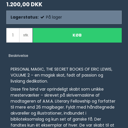
1.200,00 DKK
Lagerstatus:
På lager
KØB
stk.
Beskrivelse
PERSONAL MAGIC, THE SECRET BOOKS OF ERIC LEWIS,
VOLUME 2 – en magisk skat, født af passion og
livslang dedikation.
Disse fire bind var oprindeligt skabt som unikke
mesterværker – skrevet på skrivemaskine af
modtageren af A.M.A. Literary Fellowship og forfatter
til mere end 26 magibøger. Fyldt med håndtegnede
akvareller og illustrationer, indbundet i
biblioteksomslag og kun set af ganske få. Der
fandtes kun ét eksemplar af hver. De var skabt til at