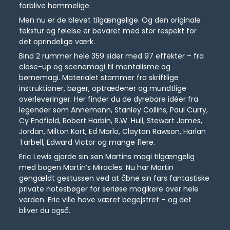
forblive hemmelige.
Men nu er de blevet tilgængelige. Og den originale
tekstur og følelse er bevaret med stor respekt for
det oprindelige værk.
Bind 2 rummer hele 359 sider med 97 effekter – fra
close-up og scenemagi til mentalisme og
børnemagi. Materialet stammer fra skriftlige
instruktioner, bøger, optrædener og mundtlige
overleveringer. Her finder du de dyrebare idéer fra
legender som Annemann, Stanley Collins, Paul Curry,
Cy Endfield, Robert Harbin, R.W. Hull, Stewart James,
Jordan, Milton Kort, Ed Marlo, Clayton Rawson, Harlan
Tarbell, Edward Victor og mange flere.
Eric Lewis gjorde sin søn Martins magi tilgængelig
med bogen Martin’s Miracles. Nu har Martin
gengældt gestussen ved at åbne sin fars fantastiske
private notesbøger for seriøse magikere over hele
verden. Eric ville have været begejstret – og det
bliver du også.