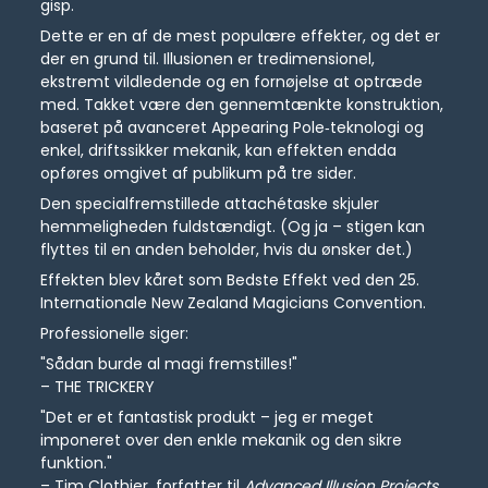
gisp.
Dette er en af de mest populære effekter, og det er
der en grund til. Illusionen er tredimensionel,
ekstremt vildledende og en fornøjelse at optræde
med. Takket være den gennemtænkte konstruktion,
baseret på avanceret Appearing Pole‑teknologi og
enkel, driftssikker mekanik, kan effekten endda
opføres omgivet af publikum på tre sider.
Den specialfremstillede attachétaske skjuler
hemmeligheden fuldstændigt. (Og ja – stigen kan
flyttes til en anden beholder, hvis du ønsker det.)
Effekten blev kåret som Bedste Effekt ved den 25.
Internationale New Zealand Magicians Convention.
Professionelle siger:
"Sådan burde al magi fremstilles!"
– THE TRICKERY
"Det er et fantastisk produkt – jeg er meget
imponeret over den enkle mekanik og den sikre
funktion."
– Tim Clothier, forfatter til
Advanced Illusion Projects