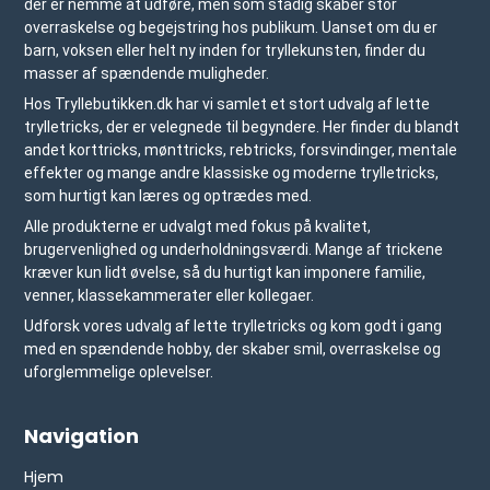
der er nemme at udføre, men som stadig skaber stor
overraskelse og begejstring hos publikum. Uanset om du er
barn, voksen eller helt ny inden for tryllekunsten, finder du
masser af spændende muligheder.
Hos Tryllebutikken.dk har vi samlet et stort udvalg af lette
trylletricks, der er velegnede til begyndere. Her finder du blandt
andet
korttricks
,
mønttricks
, rebtricks, forsvindinger, mentale
effekter og mange andre klassiske og moderne trylletricks,
som hurtigt kan læres og optrædes med.
Alle produkterne er udvalgt med fokus på kvalitet,
brugervenlighed og underholdningsværdi. Mange af trickene
kræver kun lidt øvelse, så du hurtigt kan imponere familie,
venner, klassekammerater eller kollegaer.
Udforsk vores udvalg af lette trylletricks og kom godt i gang
med en spændende hobby, der skaber smil, overraskelse og
uforglemmelige oplevelser.
Navigation
Hjem