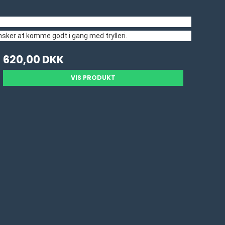
ønsker at komme godt i gang med trylleri.
620,00 DKK
VIS PRODUKT