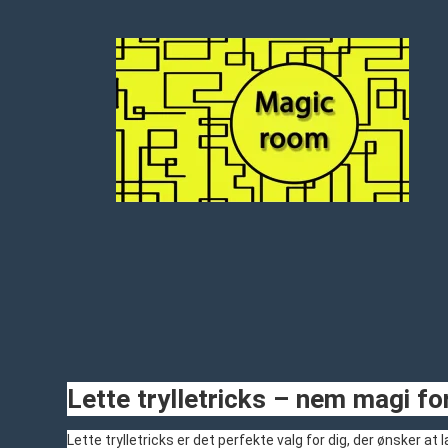
Lette trylletricks – nem magi for
Lette trylletricks er det perfekte valg for dig, der ønsker a