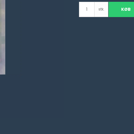
KØB
stk.