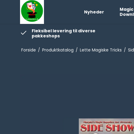
Magic
Nyheder
Downl
Fleksibel levering til diverse
pakkeshops
Forside
/
Produktkatalog
/
Lette Magiske Tricks
/
Si