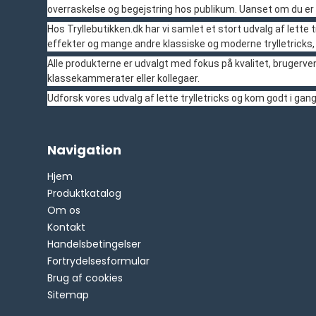
overraskelse og begejstring hos publikum. Uanset om du er 
Hos Tryllebutikken.dk har vi samlet et stort udvalg af lette t
effekter og mange andre klassiske og moderne trylletricks
Alle produkterne er udvalgt med fokus på kvalitet, brugerve
klassekammerater eller kollegaer.
Udforsk vores udvalg af lette trylletricks og kom godt i g
Navigation
Hjem
Produktkatalog
Om os
Kontakt
Handelsbetingelser
Fortrydelsesformular
Brug af cookies
Sitemap