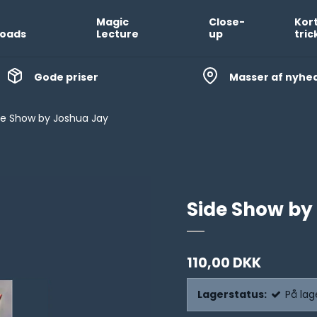
Magic
Close-
Kor
oads
Lecture
up
tric
Gode priser
Masser af nyhe
de Show by Joshua Jay
Side Show by
110,00 DKK
Lagerstatus:
På lag