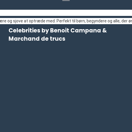
lære og sjove at optræde med. Perfekt til børn, begyndere og alle, der 
Celebrities by Benoit Campana &
Marchand de trucs