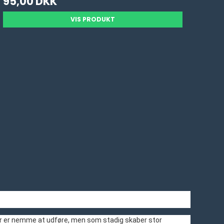
95,00 DKK
VIS PRODUKT
s, der er nemme at udføre, men som stadig skaber stor