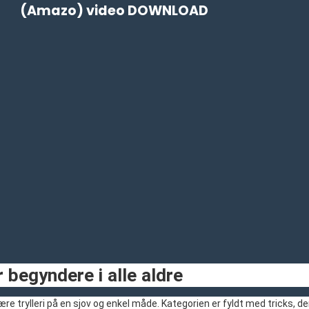
(Amazo) video DOWNLOAD
 begyndere i alle aldre
t lære trylleri på en sjov og enkel måde. Kategorien er fyldt med trick