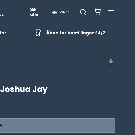
t
Se
DANSK
ks
alle
der
Åben for bestillinger 24/7
 Joshua Jay
er