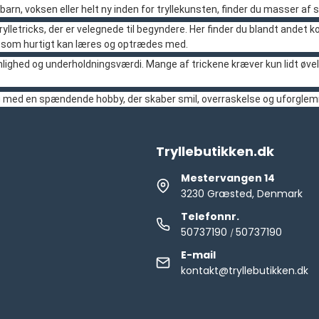
barn, voksen eller helt ny inden for tryllekunsten, finder du masser a
rylletricks, der er velegnede til begyndere. Her finder du blandt andet k
, som hurtigt kan læres og optrædes med.
nlighed og underholdningsværdi. Mange af trickene kræver kun lidt øvels
ang med en spændende hobby, der skaber smil, overraskelse og uforglem
Tryllebutikken.dk
Mestervangen 14
3230 Græsted, Denmark
Telefonnr.
50737190
50737190
/
E-mail
kontakt@tryllebutikken.dk